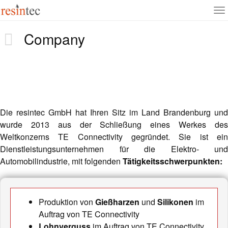
To
Skip
na
Company
to
main
content
Die resintec GmbH hat Ihren Sitz im Land Brandenburg und
wurde 2013 aus der Schließung eines Werkes des
Weltkonzerns TE Connectivity gegründet. Sie ist ein
Dienstleistungsunternehmen für die Elektro- und
Automobilindustrie, mit folgenden
Tätigkeitsschwerpunkten:
Produktion von
Gießharzen
und
Silikonen
im
Auftrag von TE Connectivity
Lohnverguss
im Auftrag von TE Connectivity